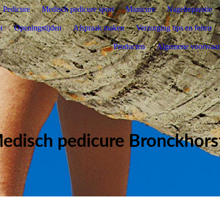
Pedicure
Medisch pedicure sport
Manicure
Nagelreparatie
t
Openingstijden
Afspraak maken
Verzorging tips en feiten
Producten
Algemene voorwaa
edisch pedicure Bronckhors