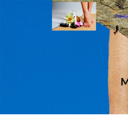
⌂
Prijslijs
M