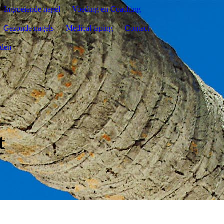
Ingroeiende nagel
Voeding en Coaching
Gezonde nagels
Medical taping
Contact
rden
t