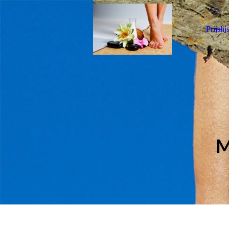
⌂
Prijslijs
M