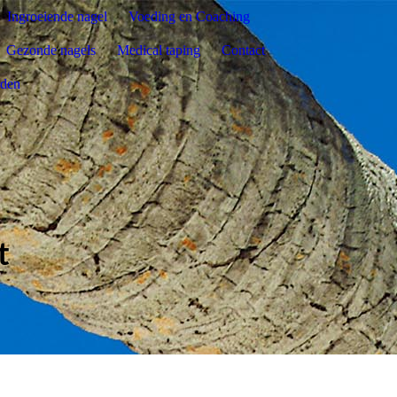
Ingroeiende nagel
Voeding en Coaching
Gezonde nagels
Medical taping
Contact
rden
t