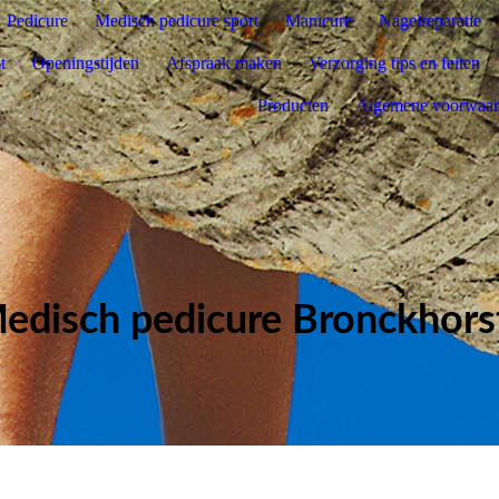
Pedicure
Medisch pedicure sport
Manicure
Nagelreparatie
t
Openingstijden
Afspraak maken
Verzorging tips en feiten
Producten
Algemene voorwaa
edisch pedicure Bronckhors