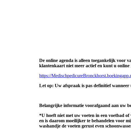
Omdat mijn praktijk een erkend leer
het om een kortdurende stageperiod
kennis te maken met alles wat te m
Er worden geen behandelingen of g
een stagiaire.
De online agenda is alleen toegankelijk voor va
klantenkaart niet meer actief en kunt u onlin
https://MedischpedicureBronckhorst.boekingapp.
Let op: Uw afspraak is pas definitief wanneer
Belangrijke informatie voorafgaand aan uw be
*U hoeft niet met uw voeten in een voetbad o
en is daarom moeilijker te behandelen voor mi
washandje de voeten gerust even schoonwassen