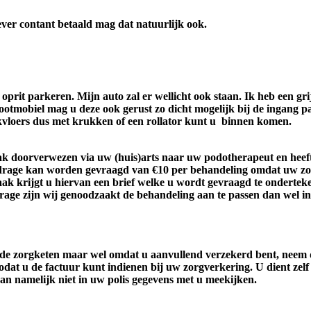
ever contant betaald mag dat natuurlijk ook.
prit parkeren. Mijn auto zal er wellicht ook staan. Ik heb een gr
cootmobiel mag u deze ook gerust zo dicht mogelijk bij de ingang p
ijkvloers dus met krukken of een rollator kunt u binnen komen.
aak doorverwezen via uw (huis)arts naar uw podotherapeut en hee
jdrage kan worden gevraagd van €10 per behandeling omdat uw zor
aak krijgt u hiervan een brief welke u wordt gevraagd te ondert
drage zijn wij genoodzaakt de behandeling aan te passen dan wel in
n de zorgketen maar wel omdat u aanvullend verzekerd bent, neem
odat u de factuur kunt indienen bij uw zorgverkering. U dient zelf 
kan namelijk niet in uw polis gegevens met u meekijken.