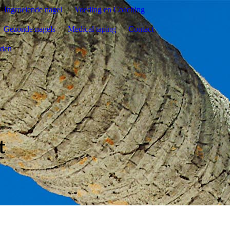
Ingroeiende nagel
Voeding en Coaching
Gezonde nagels
Medical taping
Contact
rden
t