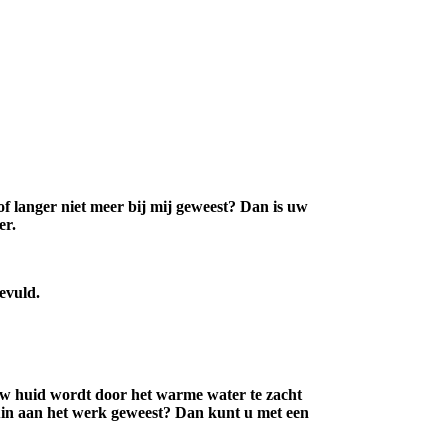
 zijn. In de meeste gevallen gaat
ebruiken deze stageperiode om
.
lijke toestemming uitgevoerd door
 of langer niet meer bij mij geweest? Dan is uw
er.
gevuld.
Uw huid wordt door het warme water te zacht
 tuin aan het werk geweest? Dan kunt u met een