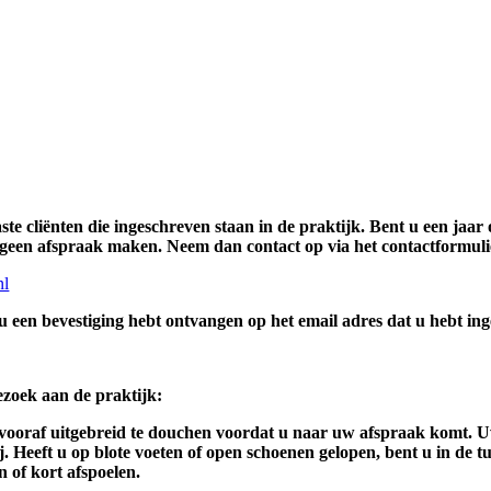
bedrijf is zullen er regelmatig stagiaires aanwezig
e, de zogeheten: snuffelstage. Deze stagiaires g
aken heeft met het hebben van een eigen praktijk
edeelten van een behandeling zonder uw nadrukke
ste cliënten die ingeschreven staan in de praktijk. Bent u een jaar
e geen afspraak maken. Neem dan contact op via het contactformuli
nl
 u een bevestiging hebt ontvangen op het email adres dat u hebt in
zoek aan de praktijk:
f vooraf uitgebreid te douchen voordat u naar uw afspraak komt. 
j. Heeft u op blote voeten of open schoenen gelopen, bent u in de
 of kort afspoelen.