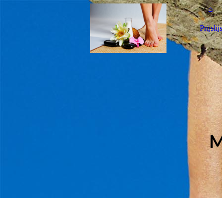
⌂
Prijslijs
M