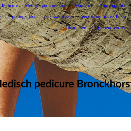
Pedicure
Medisch pedicure sport
Manicure
Nagelreparatie
t
Openingstijden
Afspraak maken
Verzorging tips en feiten
Producten
Algemene voorwaa
edisch pedicure Bronckhors